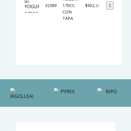
32389
170CC
$902
,27
CON
TAPA