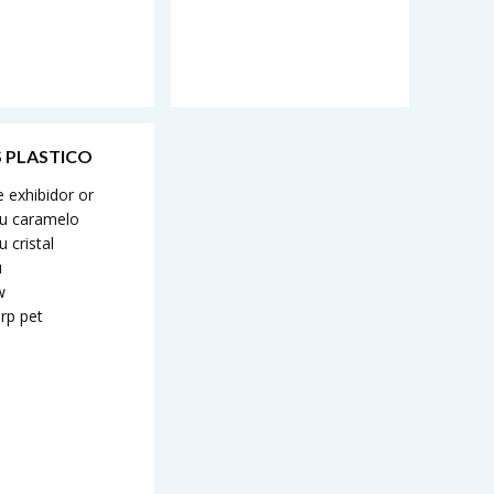
 PLASTICO
 exhibidor or
 u caramelo
u cristal
u
w
 rp pet