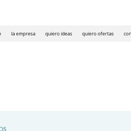
e
la empresa
quiero ideas
quiero ofertas
con
OS