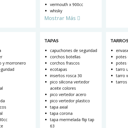
vermouth x 900cc
whisky
Mostrar Más
TAPAS
TARROS
a
capuchones de seguridad
envase
er
corchos botellas
potes
o y morronero
corchos frascos
potes 
eguridad
ecotapas
tarro 
insertos rosca 30
tarro 
pico silicona vertedor
tarros
al
aceite colores
pico vertedor acero
ada
pico vertedor plastico
scos
tapa axial
al
tapa corona
330cc
tapa mermelada flip tap
ce
63