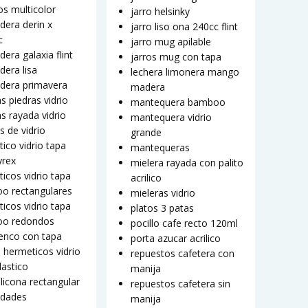
s multicolor
jarro helsinky
dera derin x
jarro liso ona 240cc flint
c
jarro mug apilable
dera galaxia flint
jarros mug con tapa
dera lisa
lechera limonera mango
adera primavera
madera
as piedras vidrio
mantequera bamboo
as rayada vidrio
mantequera vidrio
s de vidrio
grande
ico vidrio tapa
mantequeras
yrex
mielera rayada con palito
icos vidrio tapa
acrilico
o rectangulares
mieleras vidrio
icos vidrio tapa
platos 3 patas
o redondos
pocillo cafe recto 120ml
enco con tapa
porta azucar acrilico
5 hermeticos vidrio
repuestos cafetera con
lastico
manija
ilicona rectangular
repuestos cafetera sin
idades
manija