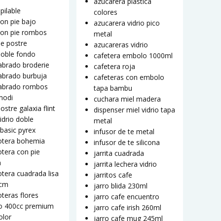
azucarera plastica
pilable
colores
on pie bajo
azucarera vidrio pico
con pie rombos
metal
e postre
azucareras vidrio
doble fondo
cafetera embolo 1000ml
abrado broderie
cafetera roja
abrado burbuja
cafeteras con embolo
labrado rombos
tapa bambu
modi
cuchara miel madera
ostre galaxia flint
dispenser miel vidrio tapa
idrio doble
metal
basic pyrex
infusor de te metal
tera bohemia
infusor de te silicona
tera con pie
jarrita cuadrada
a
jarrita lechera vidrio
tera cuadrada lisa
jarritos cafe
0cm
jarro blida 230ml
teras flores
jarro cafe encuentro
o 400cc premium
jarro cafe irish 260ml
olor
jarro cafe mug 245ml