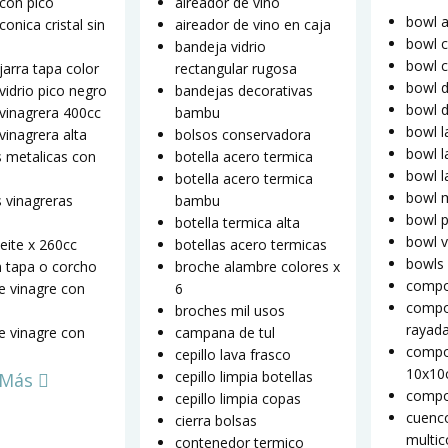
 con pico
aireador de vino
bowl a
conica cristal sin
aireador de vino en caja
bowl c
bandeja vidrio
bowl 
jarra tapa color
rectangular rugosa
bowl d
 vidrio pico negro
bandejas decorativas
bowl 
 vinagrera 400cc
bambu
bowl l
vinagrera alta
bolsos conservadora
bowl l
s metalicas con
botella acero termica
bowl 
botella acero termica
bowl 
s vinagreras
bambu
bowl p
botella termica alta
bowl v
ceite x 260cc
botellas acero termicas
bowls 
n tapa o corcho
broche alambre colores x
compo
te vinagre con
6
compo
broches mil usos
rayad
te vinagre con
campana de tul
compo
cepillo lava frasco
10x1
cepillo limpia botellas
 Más
compo
cepillo limpia copas
cuenc
cierra bolsas
multic
contenedor termico