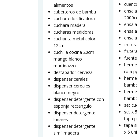
cuenco
alimentos
ensala
cuberteros de bambu
2000c
cuchara dosificadora
ensala
cuchara madera
ensala
cucharas medidoras
ensal
cucharita metal color
fruter
12cm
fruter
cuchilla cocina 20cm
fuente
mango blanco
hermet
martinazzo
roja p
destapador cerveza
hermet
dispenser cerales
bambo
dispenser cereales
hermet
blanco negro
bambo
dispenser detergente con
set cu
esponja rectangulo
set x 
dispenser detergente
tapa p
lunares
tapa s
dispenser detergente
x 6 un
simil madera