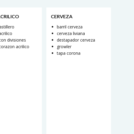
ACRILICO
CERVEZA
astillero
barril cerveza
crilico
cerveza liviana
con divisiones
destapador cerveza
corazon acrilico
growler
tapa corona