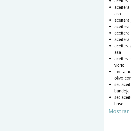
aceitera
aceitera 
asa
aceitera 
aceitera
aceitera
aceitera 
aceitera
asa
aceitera
vidrio
jarrita a
olivo co
set acei
bandeja
set acei
base
Mostrar