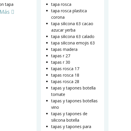
on tapa
tapa rosca
tapa rosca plastica
 Más
corona
tapa silicona 63 cacao
azucar yerba
tapa silicona 63 calado
tapa silicona emojis 63
tapas madera
tapas r 27
tapas r 30
tapas rosca 17
tapas rosca 18
tapas rosca 28
tapas y tapones botella
tomate
tapas y tapones botellas
vino
tapas y tapones de
silicona botella
tapas y tapones para