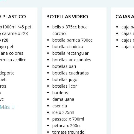
S PLASTICO
BOTELLAS VIDRIO
CAJAS 
ap1000ml r45 pet
bells x 375cc boca
caja p
jp caramelo r28
corcho
cajas a
p r28
botella barrica 700cc
cajas 
jugo pet
botella cilindrica
cajas 
plana colores
botella rectangular
ermica acrilico
botellas artesanales
botellas bari
 deporte
botellas cuadradas
 pet
botellas jugo
ros
botellas licor
a
burdeos
pvc
damajuana
esencia
 Más
ice x 275ml
passata x 700ml
petaca x 200cc
tomate triturado