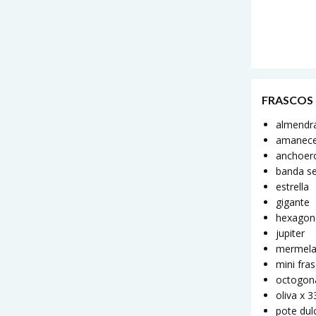
FRASCOS
almendr
amanec
anchoer
banda s
estrella
gigante
hexagon
jupiter
mermel
mini fra
octogon
oliva x 
pote dul