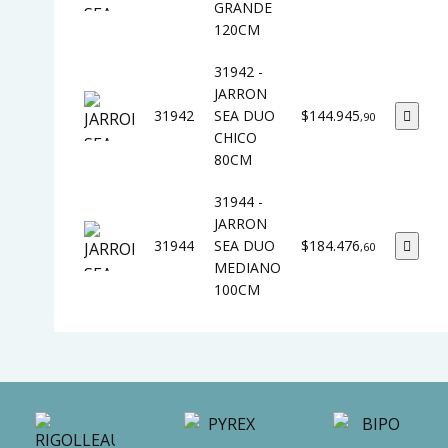
GRANDE
120CM
31942 -
JARRON
31942
SEA DUO
$144.945
,90
CHICO
80CM
31944 -
JARRON
31944
SEA DUO
$184.476
,60
MEDIANO
100CM