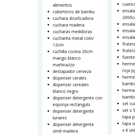
cuenco
alimentos
ensala
cuberteros de bambu
2000c
cuchara dosificadora
ensala
cuchara madera
ensala
cucharas medidoras
ensal
cucharita metal color
fruter
12cm
fruter
cuchilla cocina 20cm
fuente
mango blanco
hermet
martinazzo
roja p
destapador cerveza
hermet
dispenser cerales
bambo
dispenser cereales
hermet
blanco negro
bambo
dispenser detergente con
set cu
esponja rectangulo
set x 
dispenser detergente
tapa p
lunares
tapa s
dispenser detergente
x 6 un
simil madera