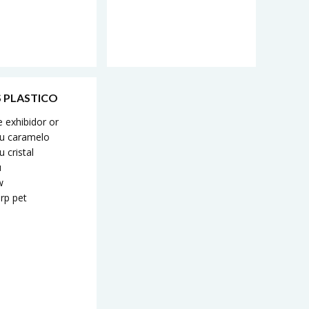
 PLASTICO
 exhibidor or
 u caramelo
u cristal
u
w
 rp pet