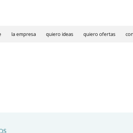
e
la empresa
quiero ideas
quiero ofertas
con
OS