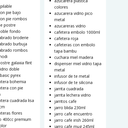
azucarera plastica
pilable
colores
on pie bajo
azucarera vidrio pico
con pie rombos
metal
e postre
azucareras vidrio
doble fondo
cafetera embolo 1000ml
abrado broderie
cafetera roja
abrado burbuja
cafeteras con embolo
labrado rombos
tapa bambu
modi
cuchara miel madera
ostre galaxia flint
dispenser miel vidrio tapa
idrio doble
metal
basic pyrex
infusor de te metal
tera bohemia
infusor de te silicona
tera con pie
jarrita cuadrada
a
jarrita lechera vidrio
tera cuadrada lisa
jarritos cafe
0cm
jarro blida 230ml
teras flores
jarro cafe encuentro
o 400cc premium
jarro cafe irish 260ml
olor
jarro cafe mug 245ml