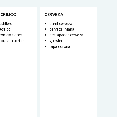
ACRILICO
CERVEZA
astillero
barril cerveza
crilico
cerveza liviana
con divisiones
destapador cerveza
corazon acrilico
growler
tapa corona