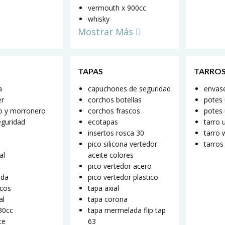
vermouth x 900cc
whisky
Mostrar Más
TAPAS
TARROS
a
capuchones de seguridad
envase
er
corchos botellas
potes
o y morronero
corchos frascos
potes 
eguridad
ecotapas
tarro 
insertos rosca 30
tarro 
pico silicona vertedor
tarros
al
aceite colores
pico vertedor acero
ada
pico vertedor plastico
scos
tapa axial
al
tapa corona
330cc
tapa mermelada flip tap
ce
63