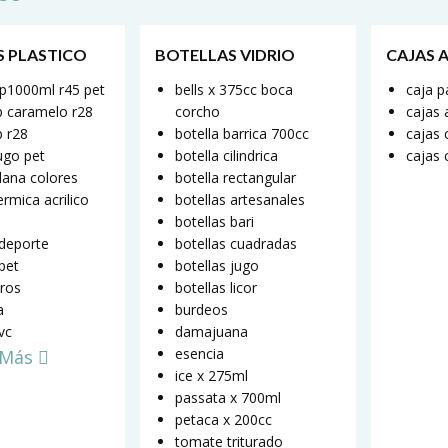
S PLASTICO
BOTELLAS VIDRIO
CAJAS 
ap1000ml r45 pet
bells x 375cc boca
caja p
jp caramelo r28
corcho
cajas a
p r28
botella barrica 700cc
cajas 
jugo pet
botella cilindrica
cajas 
plana colores
botella rectangular
ermica acrilico
botellas artesanales
botellas bari
 deporte
botellas cuadradas
 pet
botellas jugo
ros
botellas licor
a
burdeos
pvc
damajuana
esencia
 Más
ice x 275ml
passata x 700ml
petaca x 200cc
tomate triturado