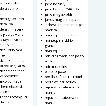
s multicolor
jarro helsinky
dera derin x
jarro liso ona 240cc flint
c
jarro mug apilable
dera galaxia flint
jarros mug con tapa
dera lisa
lechera limonera mango
adera primavera
madera
as piedras vidrio
mantequera bamboo
as rayada vidrio
mantequera vidrio
s de vidrio
grande
ico vidrio tapa
mantequeras
yrex
mielera rayada con palito
icos vidrio tapa
acrilico
o rectangulares
mieleras vidrio
icos vidrio tapa
platos 3 patas
o redondos
pocillo cafe recto 120ml
enco con tapa
porta azucar acrilico
5 hermeticos vidrio
repuestos cafetera con
lastico
manija
ilicona rectangular
repuestos cafetera sin
idades
manija