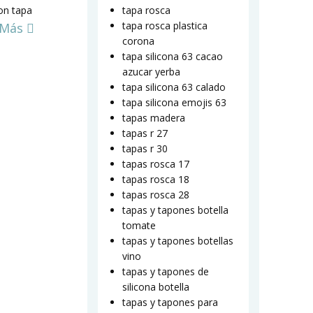
on tapa
tapa rosca
tapa rosca plastica
 Más
corona
tapa silicona 63 cacao
azucar yerba
tapa silicona 63 calado
tapa silicona emojis 63
tapas madera
tapas r 27
tapas r 30
tapas rosca 17
tapas rosca 18
tapas rosca 28
tapas y tapones botella
tomate
tapas y tapones botellas
vino
tapas y tapones de
silicona botella
tapas y tapones para