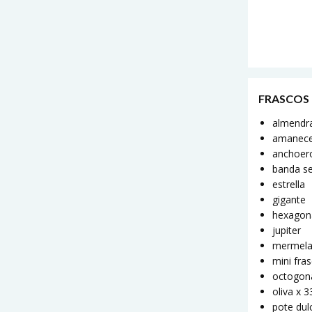
FRASCOS
almendr
amanec
anchoer
banda s
estrella
gigante
hexagon
jupiter
mermel
mini fra
octogon
oliva x 
pote dul