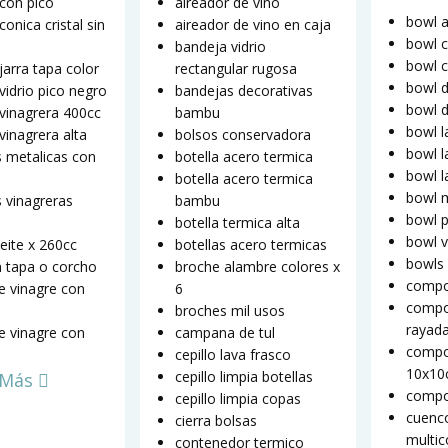
 con pico
aireador de vino
bowl a
conica cristal sin
aireador de vino en caja
bowl c
bandeja vidrio
bowl 
jarra tapa color
rectangular rugosa
bowl d
 vidrio pico negro
bandejas decorativas
bowl 
 vinagrera 400cc
bambu
bowl l
vinagrera alta
bolsos conservadora
bowl l
s metalicas con
botella acero termica
bowl 
botella acero termica
bowl 
s vinagreras
bambu
bowl p
botella termica alta
bowl v
ceite x 260cc
botellas acero termicas
bowls 
n tapa o corcho
broche alambre colores x
compo
te vinagre con
6
compo
broches mil usos
rayad
te vinagre con
campana de tul
compo
cepillo lava frasco
10x1
cepillo limpia botellas
 Más
compo
cepillo limpia copas
cuenc
cierra bolsas
multic
contenedor termico