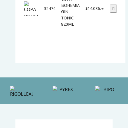
BOHEMIA
32474
$14.086
,98
GIN
TONIC
820ML