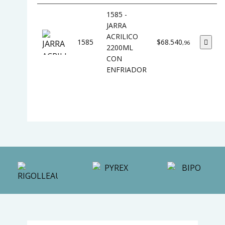
1585 -
JARRA
ACRILICO
1585
$68.540
,96
2200ML
CON
ENFRIADOR