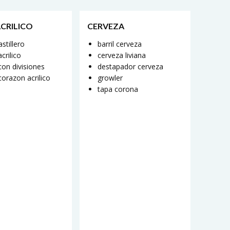
ACRILICO
CERVEZA
astillero
barril cerveza
crilico
cerveza liviana
con divisiones
destapador cerveza
corazon acrilico
growler
tapa corona