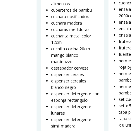
cuenco
alimentos
ensala
cuberteros de bambu
2000c
cuchara dosificadora
ensala
cuchara madera
ensala
cucharas medidoras
ensal
cucharita metal color
fruter
12cm
fruter
cuchilla cocina 20cm
fuente
mango blanco
hermet
martinazzo
roja p
destapador cerveza
hermet
dispenser cerales
bambo
dispenser cereales
hermet
blanco negro
bambo
dispenser detergente con
set cu
esponja rectangulo
set x 
dispenser detergente
tapa p
lunares
tapa s
dispenser detergente
x 6 un
simil madera