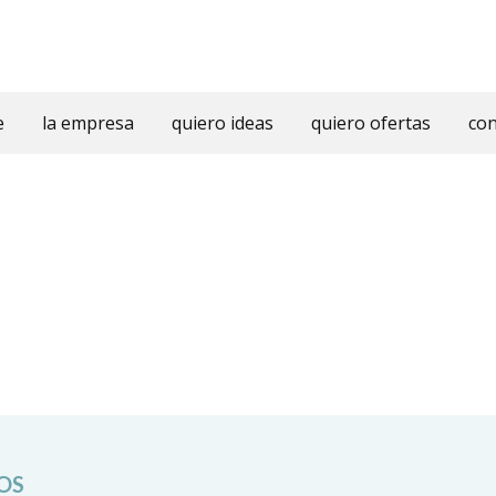
e
la empresa
quiero ideas
quiero ofertas
con
OS