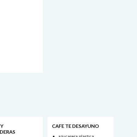
 Y
CAFE TE DESAYUNO
DERAS
azucarera plastica