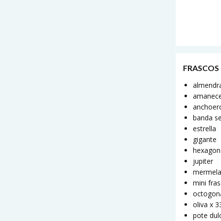
FRASCOS
almendr
amanec
anchoer
banda s
estrella
gigante
hexagon
jupiter
mermel
mini fra
octogon
oliva x 
pote dul