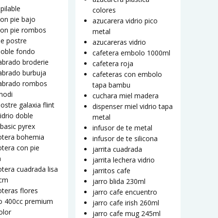
pilable
colores
on pie bajo
azucarera vidrio pico
con pie rombos
metal
e postre
azucareras vidrio
doble fondo
cafetera embolo 1000ml
abrado broderie
cafetera roja
abrado burbuja
cafeteras con embolo
labrado rombos
tapa bambu
modi
cuchara miel madera
ostre galaxia flint
dispenser miel vidrio tapa
idrio doble
metal
basic pyrex
infusor de te metal
tera bohemia
infusor de te silicona
tera con pie
jarrita cuadrada
a
jarrita lechera vidrio
tera cuadrada lisa
jarritos cafe
0cm
jarro blida 230ml
teras flores
jarro cafe encuentro
o 400cc premium
jarro cafe irish 260ml
olor
jarro cafe mug 245ml