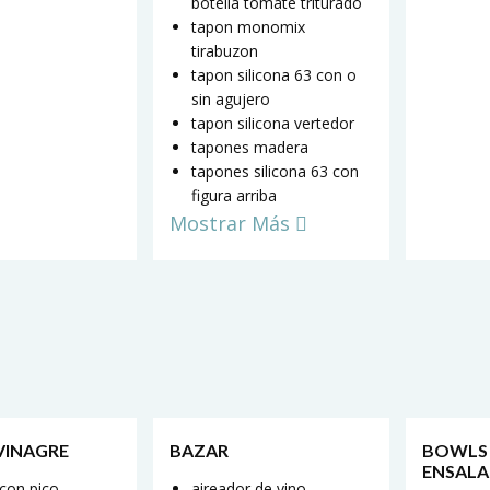
botella tomate triturado
tapon monomix
tirabuzon
tapon silicona 63 con o
sin agujero
tapon silicona vertedor
tapones madera
tapones silicona 63 con
figura arriba
Mostrar Más
 VINAGRE
BAZAR
BOWLS
ENSALA
 con pico
aireador de vino