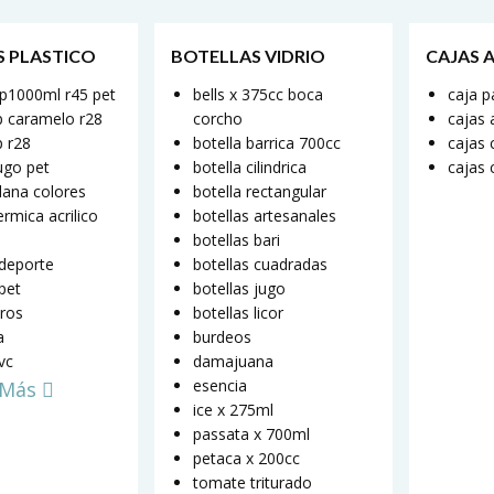
S PLASTICO
BOTELLAS VIDRIO
CAJAS 
ap1000ml r45 pet
bells x 375cc boca
caja p
jp caramelo r28
corcho
cajas a
p r28
botella barrica 700cc
cajas 
jugo pet
botella cilindrica
cajas 
plana colores
botella rectangular
ermica acrilico
botellas artesanales
botellas bari
 deporte
botellas cuadradas
 pet
botellas jugo
ros
botellas licor
a
burdeos
pvc
damajuana
esencia
 Más
ice x 275ml
passata x 700ml
petaca x 200cc
tomate triturado