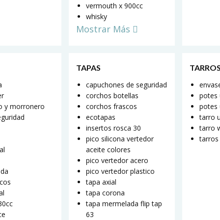
vermouth x 900cc
whisky
Mostrar Más
TAPAS
TARROS
a
capuchones de seguridad
envase
er
corchos botellas
potes
o y morronero
corchos frascos
potes 
eguridad
ecotapas
tarro 
insertos rosca 30
tarro 
pico silicona vertedor
tarros
al
aceite colores
pico vertedor acero
ada
pico vertedor plastico
scos
tapa axial
al
tapa corona
330cc
tapa mermelada flip tap
ce
63