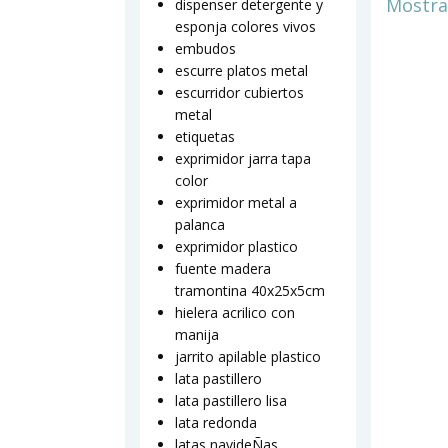
Mostra
dispenser detergente y
esponja colores vivos
embudos
escurre platos metal
escurridor cubiertos
metal
etiquetas
exprimidor jarra tapa
color
exprimidor metal a
palanca
exprimidor plastico
fuente madera
tramontina 40x25x5cm
hielera acrilico con
manija
jarrito apilable plastico
lata pastillero
lata pastillero lisa
lata redonda
latas navideÑas