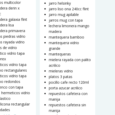
s multicolor
jarro helsinky
dera derin x
jarro liso ona 240cc flint
c
jarro mug apilable
dera galaxia flint
jarros mug con tapa
dera lisa
lechera limonera mango
adera primavera
madera
as piedras vidrio
mantequera bamboo
as rayada vidrio
mantequera vidrio
s de vidrio
grande
ico vidrio tapa
mantequeras
yrex
mielera rayada con palito
icos vidrio tapa
acrilico
o rectangulares
mieleras vidrio
icos vidrio tapa
platos 3 patas
o redondos
pocillo cafe recto 120ml
enco con tapa
porta azucar acrilico
5 hermeticos vidrio
repuestos cafetera con
lastico
manija
ilicona rectangular
repuestos cafetera sin
idades
manija