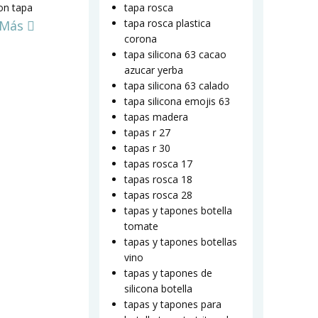
on tapa
tapa rosca
tapa rosca plastica
 Más
corona
tapa silicona 63 cacao
azucar yerba
tapa silicona 63 calado
tapa silicona emojis 63
tapas madera
tapas r 27
tapas r 30
tapas rosca 17
tapas rosca 18
tapas rosca 28
tapas y tapones botella
tomate
tapas y tapones botellas
vino
tapas y tapones de
silicona botella
tapas y tapones para