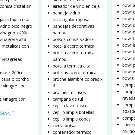
bowl a
conica cristal sin
aireador de vino en caja
bowl c
bandeja vidrio
bowl 
jarra tapa color
rectangular rugosa
bowl d
 vidrio pico negro
bandejas decorativas
bowl 
 vinagrera 400cc
bambu
bowl l
vinagrera alta
bolsos conservadora
bowl l
s metalicas con
botella acero termica
bowl 
botella acero termica
bowl 
s vinagreras
bambu
bowl p
botella termica alta
bowl v
ceite x 260cc
botellas acero termicas
bowls 
n tapa o corcho
broche alambre colores x
compo
te vinagre con
6
compo
broches mil usos
rayad
te vinagre con
campana de tul
compo
cepillo lava frasco
10x1
cepillo limpia botellas
 Más
compo
cepillo limpia copas
cuenc
cierra bolsas
multic
contenedor termico