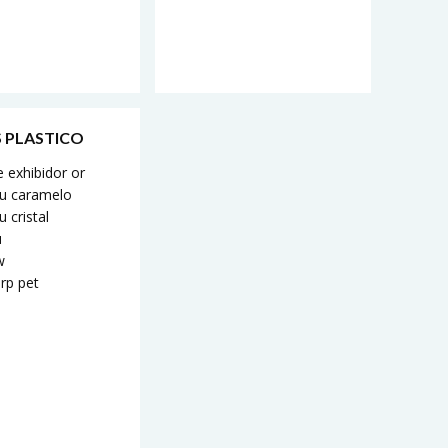
 PLASTICO
 exhibidor or
 u caramelo
u cristal
u
w
 rp pet