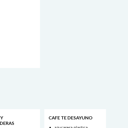
 Y
CAFE TE DESAYUNO
DERAS
azucarera plastica