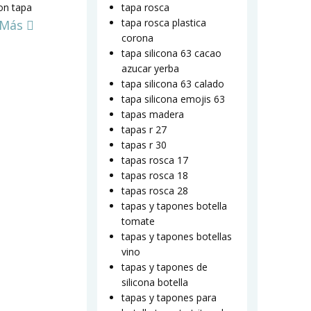
on tapa
tapa rosca
tapa rosca plastica
 Más
corona
tapa silicona 63 cacao
azucar yerba
tapa silicona 63 calado
tapa silicona emojis 63
tapas madera
tapas r 27
tapas r 30
tapas rosca 17
tapas rosca 18
tapas rosca 28
tapas y tapones botella
tomate
tapas y tapones botellas
vino
tapas y tapones de
silicona botella
tapas y tapones para