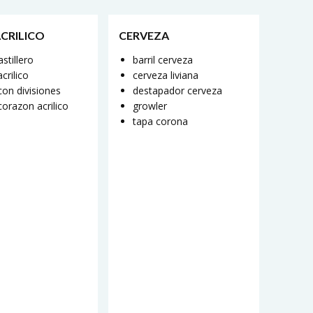
ACRILICO
CERVEZA
astillero
barril cerveza
crilico
cerveza liviana
con divisiones
destapador cerveza
corazon acrilico
growler
tapa corona