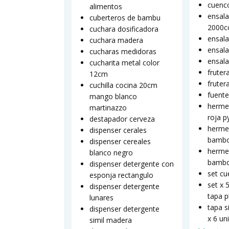
cuenco
alimentos
ensala
cuberteros de bambu
2000c
cuchara dosificadora
ensala
cuchara madera
ensala
cucharas medidoras
ensal
cucharita metal color
fruter
12cm
fruter
cuchilla cocina 20cm
fuente
mango blanco
hermet
martinazzo
roja p
destapador cerveza
hermet
dispenser cerales
bambo
dispenser cereales
hermet
blanco negro
bambo
dispenser detergente con
set cu
esponja rectangulo
set x 
dispenser detergente
tapa p
lunares
tapa s
dispenser detergente
x 6 un
simil madera