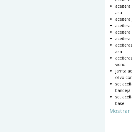
aceitera 
asa
aceitera 
aceitera
aceitera
aceitera 
aceitera
asa
aceitera
vidrio
jarrita a
olivo co
set acei
bandeja
set acei
base
Mostrar