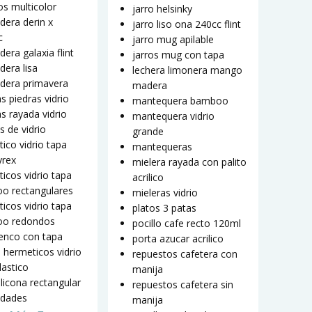
s multicolor
jarro helsinky
dera derin x
jarro liso ona 240cc flint
c
jarro mug apilable
dera galaxia flint
jarros mug con tapa
dera lisa
lechera limonera mango
adera primavera
madera
as piedras vidrio
mantequera bamboo
as rayada vidrio
mantequera vidrio
s de vidrio
grande
ico vidrio tapa
mantequeras
yrex
mielera rayada con palito
icos vidrio tapa
acrilico
o rectangulares
mieleras vidrio
icos vidrio tapa
platos 3 patas
o redondos
pocillo cafe recto 120ml
enco con tapa
porta azucar acrilico
5 hermeticos vidrio
repuestos cafetera con
lastico
manija
ilicona rectangular
repuestos cafetera sin
idades
manija