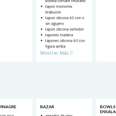
botella tomate triturado
tapon monomix
tirabuzon
tapon silicona 63 con o
sin agujero
tapon silicona vertedor
tapones madera
tapones silicona 63 con
figura arriba
Mostrar Más
 VINAGRE
BAZAR
BOWLS
ENSALA
 con pico
aireador de vino