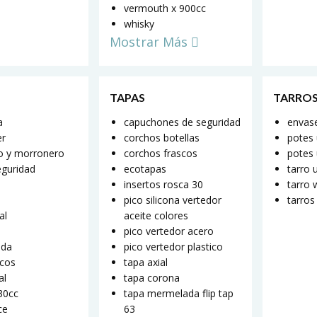
vermouth x 900cc
whisky
Mostrar Más
TAPAS
TARROS
a
capuchones de seguridad
envase
er
corchos botellas
potes
o y morronero
corchos frascos
potes 
eguridad
ecotapas
tarro 
insertos rosca 30
tarro 
pico silicona vertedor
tarros
al
aceite colores
pico vertedor acero
ada
pico vertedor plastico
scos
tapa axial
al
tapa corona
330cc
tapa mermelada flip tap
ce
63