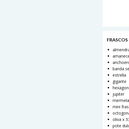
FRASCOS
almendr
amanec
anchoer
banda s
estrella
gigante
hexagon
jupiter
mermel
mini fra
octogon
oliva x 
pote dul