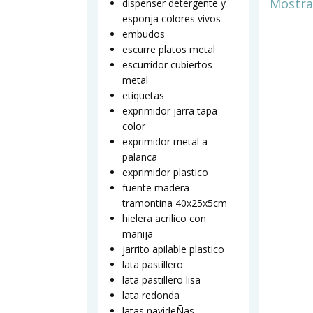
Mostra
dispenser detergente y
esponja colores vivos
embudos
escurre platos metal
escurridor cubiertos
metal
etiquetas
exprimidor jarra tapa
color
exprimidor metal a
palanca
exprimidor plastico
fuente madera
tramontina 40x25x5cm
hielera acrilico con
manija
jarrito apilable plastico
lata pastillero
lata pastillero lisa
lata redonda
latas navideÑas