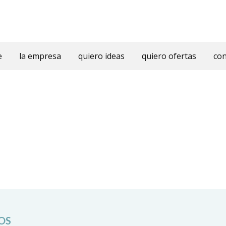
e
la empresa
quiero ideas
quiero ofertas
con
OS