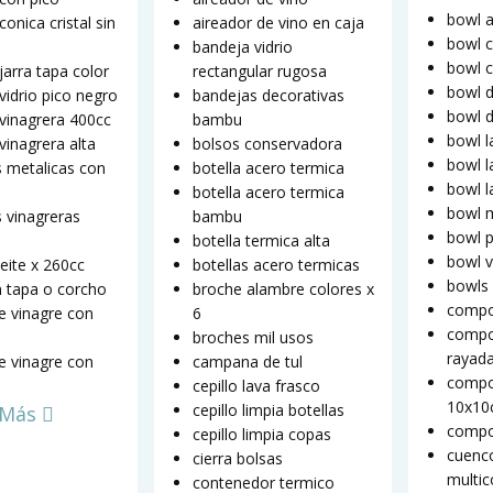
bowl a
conica cristal sin
aireador de vino en caja
bowl c
bandeja vidrio
bowl 
jarra tapa color
rectangular rugosa
bowl d
 vidrio pico negro
bandejas decorativas
bowl 
 vinagrera 400cc
bambu
bowl l
vinagrera alta
bolsos conservadora
bowl l
s metalicas con
botella acero termica
bowl 
botella acero termica
bowl 
s vinagreras
bambu
bowl p
botella termica alta
bowl v
ceite x 260cc
botellas acero termicas
bowls 
n tapa o corcho
broche alambre colores x
compo
te vinagre con
6
compo
broches mil usos
rayad
te vinagre con
campana de tul
compo
cepillo lava frasco
10x1
cepillo limpia botellas
 Más
compo
cepillo limpia copas
cuenc
cierra bolsas
multic
contenedor termico