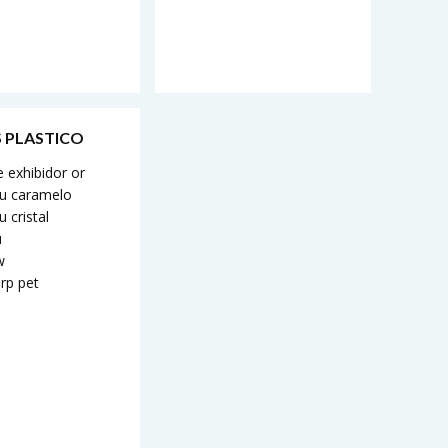
 PLASTICO
 exhibidor or
 u caramelo
u cristal
u
w
 rp pet