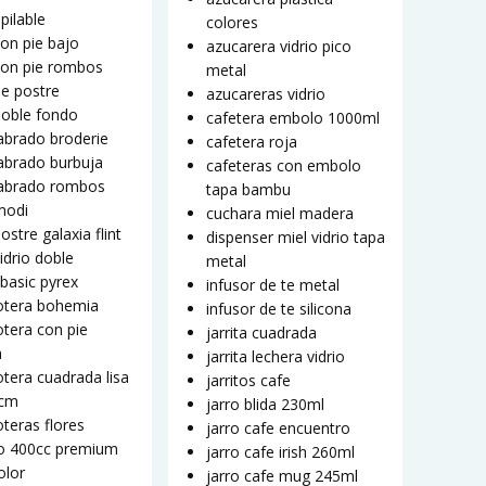
pilable
colores
on pie bajo
azucarera vidrio pico
con pie rombos
metal
e postre
azucareras vidrio
doble fondo
cafetera embolo 1000ml
abrado broderie
cafetera roja
abrado burbuja
cafeteras con embolo
labrado rombos
tapa bambu
modi
cuchara miel madera
ostre galaxia flint
dispenser miel vidrio tapa
idrio doble
metal
basic pyrex
infusor de te metal
tera bohemia
infusor de te silicona
tera con pie
jarrita cuadrada
a
jarrita lechera vidrio
tera cuadrada lisa
jarritos cafe
0cm
jarro blida 230ml
teras flores
jarro cafe encuentro
o 400cc premium
jarro cafe irish 260ml
olor
jarro cafe mug 245ml