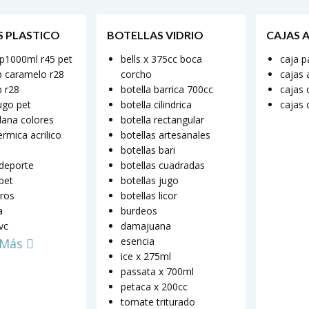
S PLASTICO
BOTELLAS VIDRIO
CAJAS 
ap1000ml r45 pet
bells x 375cc boca
caja p
jp caramelo r28
corcho
cajas a
p r28
botella barrica 700cc
cajas 
jugo pet
botella cilindrica
cajas 
plana colores
botella rectangular
ermica acrilico
botellas artesanales
botellas bari
 deporte
botellas cuadradas
 pet
botellas jugo
ros
botellas licor
a
burdeos
pvc
damajuana
esencia
 Más
ice x 275ml
passata x 700ml
petaca x 200cc
tomate triturado