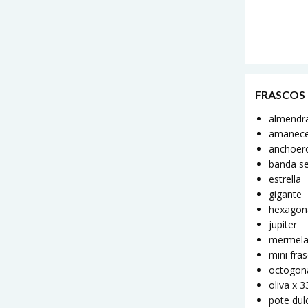
FRASCOS
almendr
amanec
anchoer
banda s
estrella
gigante
hexagon
jupiter
mermel
mini fra
octogon
oliva x 
pote dul