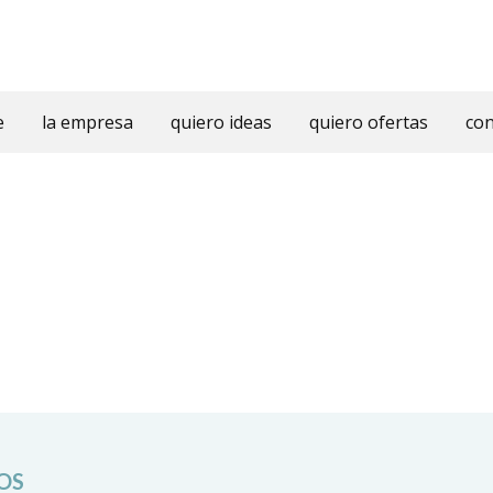
e
la empresa
quiero ideas
quiero ofertas
con
OS