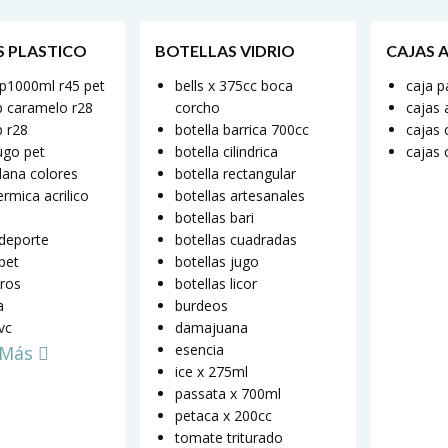
S PLASTICO
BOTELLAS VIDRIO
CAJAS 
ap1000ml r45 pet
bells x 375cc boca
caja p
jp caramelo r28
corcho
cajas a
p r28
botella barrica 700cc
cajas 
jugo pet
botella cilindrica
cajas 
plana colores
botella rectangular
ermica acrilico
botellas artesanales
botellas bari
 deporte
botellas cuadradas
 pet
botellas jugo
ros
botellas licor
a
burdeos
pvc
damajuana
esencia
 Más
ice x 275ml
passata x 700ml
petaca x 200cc
tomate triturado