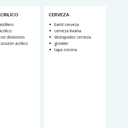
ACRILICO
CERVEZA
astillero
barril cerveza
crilico
cerveza liviana
con divisiones
destapador cerveza
corazon acrilico
growler
tapa corona