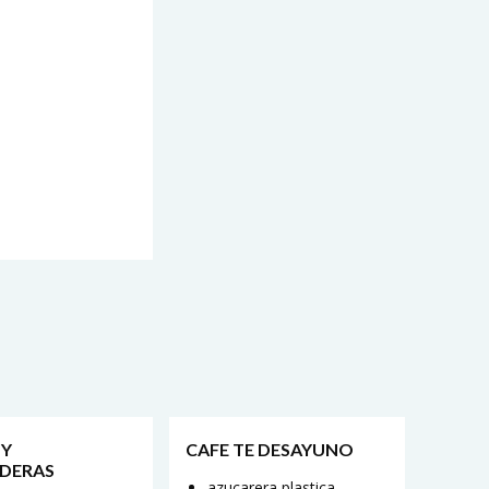
 Y
CAFE TE DESAYUNO
DERAS
azucarera plastica