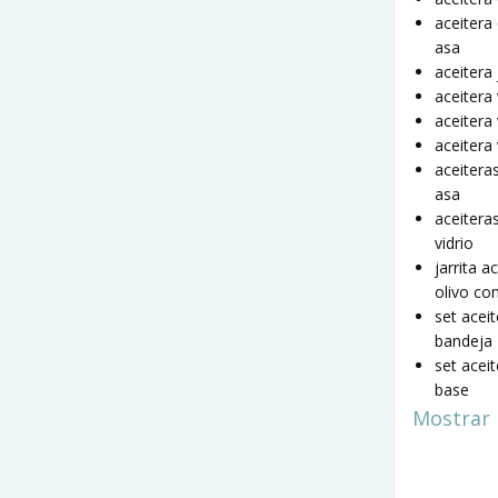
aceitera 
asa
aceitera 
aceitera
aceitera
aceitera 
aceitera
asa
aceitera
vidrio
jarrita a
olivo co
set acei
bandeja
set acei
base
Mostrar