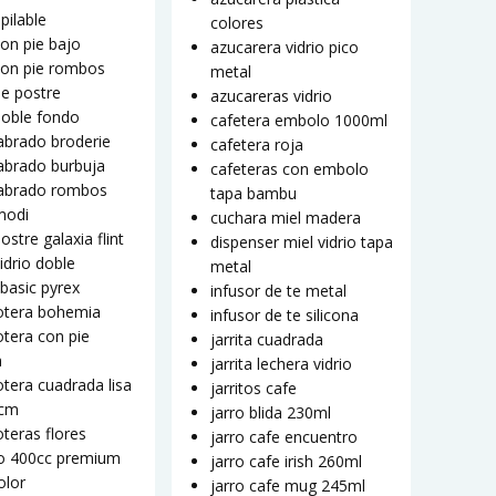
pilable
colores
on pie bajo
azucarera vidrio pico
con pie rombos
metal
e postre
azucareras vidrio
doble fondo
cafetera embolo 1000ml
abrado broderie
cafetera roja
abrado burbuja
cafeteras con embolo
labrado rombos
tapa bambu
modi
cuchara miel madera
ostre galaxia flint
dispenser miel vidrio tapa
idrio doble
metal
basic pyrex
infusor de te metal
tera bohemia
infusor de te silicona
tera con pie
jarrita cuadrada
a
jarrita lechera vidrio
tera cuadrada lisa
jarritos cafe
0cm
jarro blida 230ml
teras flores
jarro cafe encuentro
o 400cc premium
jarro cafe irish 260ml
olor
jarro cafe mug 245ml