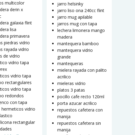
s multicolor
jarro helsinky
dera derin x
jarro liso ona 240cc flint
c
jarro mug apilable
dera galaxia flint
jarros mug con tapa
dera lisa
lechera limonera mango
adera primavera
madera
as piedras vidrio
mantequera bamboo
as rayada vidrio
mantequera vidrio
s de vidrio
grande
ico vidrio tapa
mantequeras
yrex
mielera rayada con palito
icos vidrio tapa
acrilico
o rectangulares
mieleras vidrio
icos vidrio tapa
platos 3 patas
o redondos
pocillo cafe recto 120ml
enco con tapa
porta azucar acrilico
5 hermeticos vidrio
repuestos cafetera con
lastico
manija
ilicona rectangular
repuestos cafetera sin
idades
manija