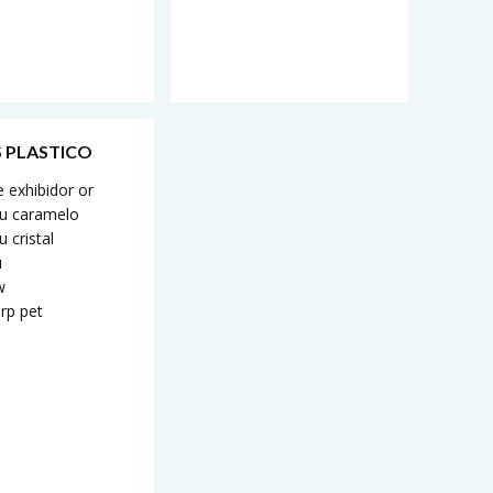
 PLASTICO
 exhibidor or
 u caramelo
u cristal
u
w
 rp pet