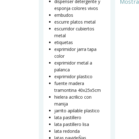
Mostra
dispenser detergente y
esponja colores vivos
embudos
escurre platos metal
escurridor cubiertos
metal
etiquetas
exprimidor jarra tapa
color
exprimidor metal a
palanca
exprimidor plastico
fuente madera
tramontina 40x25x5cm
hielera acrilico con
manija
jarrito apilable plastico
lata pastillero
lata pastillero lisa
lata redonda
latas navideÑas