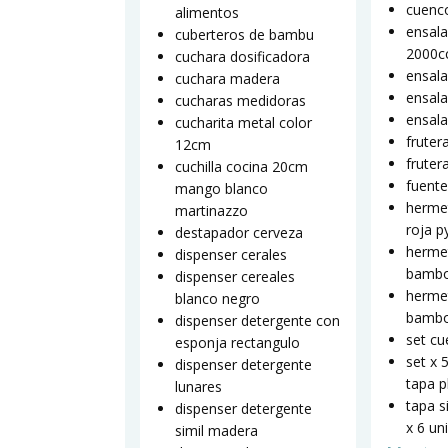
cuenco
alimentos
ensala
cuberteros de bambu
2000c
cuchara dosificadora
ensala
cuchara madera
ensala
cucharas medidoras
ensal
cucharita metal color
fruter
12cm
fruter
cuchilla cocina 20cm
fuente
mango blanco
hermet
martinazzo
roja p
destapador cerveza
hermet
dispenser cerales
bambo
dispenser cereales
hermet
blanco negro
bambo
dispenser detergente con
set cu
esponja rectangulo
set x 
dispenser detergente
tapa p
lunares
tapa s
dispenser detergente
x 6 un
simil madera