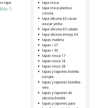
on tapa
tapa rosca
tapa rosca plastica
 Más
corona
tapa silicona 63 cacao
azucar yerba
tapa silicona 63 calado
tapa silicona emojis 63
tapas madera
tapas r 27
tapas r 30
tapas rosca 17
tapas rosca 18
tapas rosca 28
tapas y tapones botella
tomate
tapas y tapones botellas
vino
tapas y tapones de
silicona botella
tapas y tapones para