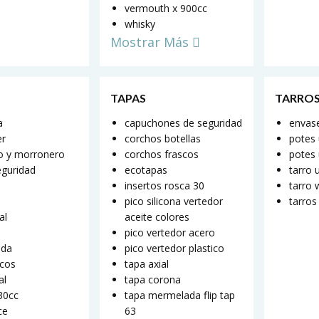
vermouth x 900cc
whisky
Mostrar Más
TAPAS
TARROS
a
capuchones de seguridad
envase
er
corchos botellas
potes
o y morronero
corchos frascos
potes 
eguridad
ecotapas
tarro 
insertos rosca 30
tarro 
pico silicona vertedor
tarros
al
aceite colores
pico vertedor acero
ada
pico vertedor plastico
scos
tapa axial
al
tapa corona
330cc
tapa mermelada flip tap
ce
63