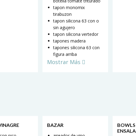
botella tomate triturado
tapon monomix
tirabuzon
tapon silicona 63 con o
sin agujero
tapon silicona vertedor
tapones madera
tapones silicona 63 con
figura arriba
Mostrar Más
 VINAGRE
BAZAR
BOWLS
ENSALA
 con pico
aireador de vino