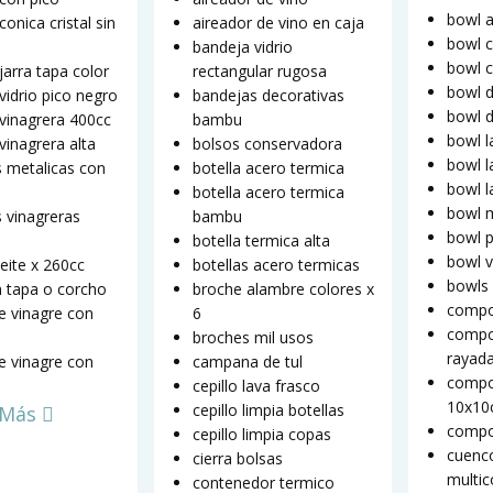
bowl a
conica cristal sin
aireador de vino en caja
bowl c
bandeja vidrio
bowl 
jarra tapa color
rectangular rugosa
bowl d
 vidrio pico negro
bandejas decorativas
bowl 
 vinagrera 400cc
bambu
bowl l
vinagrera alta
bolsos conservadora
bowl l
s metalicas con
botella acero termica
bowl 
botella acero termica
bowl 
s vinagreras
bambu
bowl p
botella termica alta
bowl v
ceite x 260cc
botellas acero termicas
bowls 
n tapa o corcho
broche alambre colores x
compo
te vinagre con
6
compo
broches mil usos
rayad
te vinagre con
campana de tul
compo
cepillo lava frasco
10x1
cepillo limpia botellas
 Más
compo
cepillo limpia copas
cuenc
cierra bolsas
multic
contenedor termico